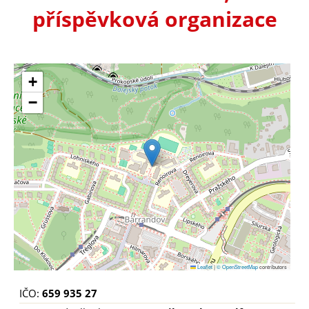
příspěvková organizace
+
−
Leaflet
|
© OpenStreetMap
contributors
IČO:
659 935 27