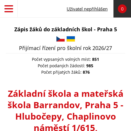
Přejít k hlavnímu obsahu
Uživatel nepřihlášen
0
Zápis žáků do základních škol - Praha 5
Čeština
Українська
Přijímací řízení pro školní rok 2026/27
Počet vypsaných volných míst:
851
Počet podaných žádostí:
985
Počet přijatých žáků:
876
Základní škola a mateřská
škola Barrandov, Praha 5 -
Hlubočepy, Chaplinovo
náměstí 1/615,